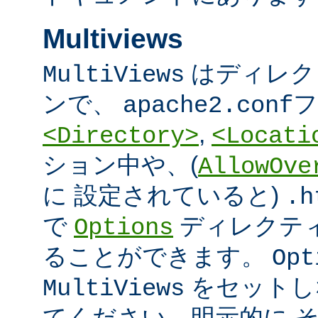
Multiviews
はディレク
MultiViews
ンで、
フ
apache2.conf
,
<Directory>
<Locati
ション中や、(
AllowOve
に 設定されていると)
.h
で
ディレクテ
Options
ることができます。
Opt
をセットし
MultiViews
てください。明示的に 