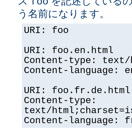
ス
を記述している
foo
う名前になります。
URI: foo
URI: foo.en.html
Content-type: text/
Content-language: e
URI: foo.fr.de.html
Content-type:
text/html;charset=i
Content-language: f