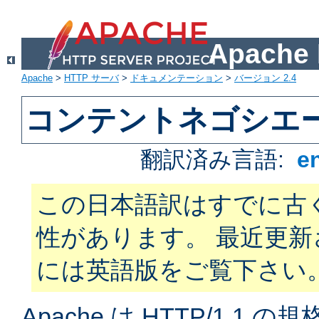
Apach
Apache
>
HTTP サーバ
>
ドキュメンテーション
>
バージョン 2.4
コンテントネゴシエ
翻訳済み言語:
e
この日本語訳はすでに古
性があります。 最近更
には英語版をご覧下さい
Apache は HTTP/1.1