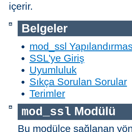
içerir.
Belgeler
mod_ssl Yapılandırmas
SSL'ye Giriş
Uyumluluk
Sıkça Sorulan Sorular
Terimler
Modülü
mod_ssl
Bu modülce sağlanan yön