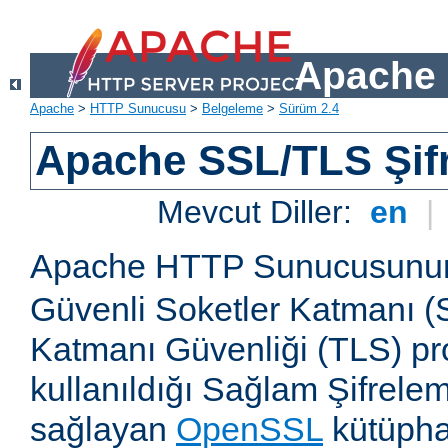
Apache 
Apache
>
HTTP Sunucusu
>
Belgeleme
>
Sürüm 2.4
Apache SSL/TLS Şif
Mevcut Diller:
en
|
Apache HTTP Sunucusun
Güvenli Soketler Katmanı (
Katmanı Güvenliği (TLS) pro
kullanıldığı Sağlam Şifrele
sağlayan
OpenSSL
kütüpha