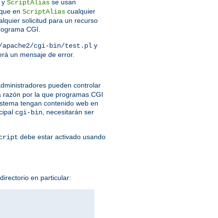
y
se usan
ScriptAlias
que en
cualquier
ScriptAlias
lquier solicitud para un recurso
programa CGI.
y
/apache2/cgi-bin/test.pl
verá un mensaje de error.
dministradores pueden controlar
a razón por la que programas CGI
 sistema tengan contenido web en
cipal
, necesitarán ser
cgi-bin
debe estar activado usando
cript
irectorio en particular: