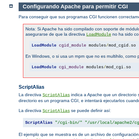
Configurando Apache para permitir CGI
Para conseguir que sus programas CGI funcionen correctamen
Nota: Si Apache ha sido compilado con soporte de módul
asegurarse de que la directiva
no ha sido co
LoadModule
LoadModule
cgid_module
 modules
/
mod_cgid
.
so
En Windows, o si usa un mpm que no es multihilo, como pr
LoadModule
cgi_module
 modules
/
mod_cgi
.
so
ScriptAlias
La directiva
indica a Apache que un directorio
ScriptAlias
directorio es un programa CGI, e intentará ejecutarlos cuando 
La directiva
se puede definir así:
ScriptAlias
ScriptAlias
"/cgi-bin/"
"/usr/local/apache2/c
El ejemplo que se muestra es de un archivo de configuració