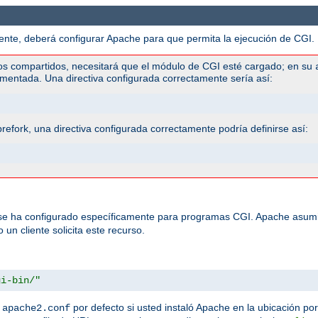
te, deberá configurar Apache para que permita la ejecución de CGI. H
os compartidos, necesitará que el módulo de CGI esté cargado; en su
mentada. Una directiva configurada correctamente sería así:
efork, una directiva configurada correctamente podría definirse así:
 se ha configurado específicamente para programas CGI. Apache asumi
un cliente solicita este recurso.
gi-bin/"
n
por defecto si usted instaló Apache en la ubicación por
apache2.conf