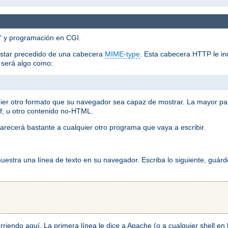
'' y programación en CGI.
estar precedido de una cabecera
MIME-type
. Esta cabecera HTTP le ind
o será algo como:
ier otro formato que su navegador sea capaz de mostrar. La mayor pa
f, u otro contenido no-HTML.
arecerá bastante a cualquier otro programa que vaya a escribir.
stra una línea de texto en su navegador. Escriba lo siguiente, guárd
ocurriendo aquí. La primera línea le dice a Apache (o a cualquier shell e