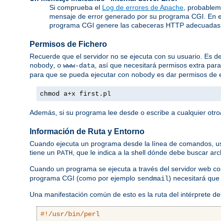
Si comprueba el
Log de errores de Apache
, probablem
mensaje de error generado por su programa CGI. En e
programa CGI genere las cabeceras HTTP adecuadas
Permisos de Fichero
Recuerde que el servidor no se ejecuta con su usuario. Es dec
, o
, así que necesitará permisos extra par
nobody
www-data
para que se pueda ejecutar con
es dar permisos de e
nobody
chmod a+x first.pl
Además, si su programa lee desde o escribe a cualquier otro/
Información de Ruta y Entorno
Cuando ejecuta un programa desde la línea de comandos, usted
tiene un
, que le indica a la shell dónde debe buscar ar
PATH
Cuando un programa se ejecuta a través del servidor web 
programa CGI (como por ejemplo
) necesitará que
sendmail
Una manifestación común de esto es la ruta del intérprete d
#!/usr/bin/perl