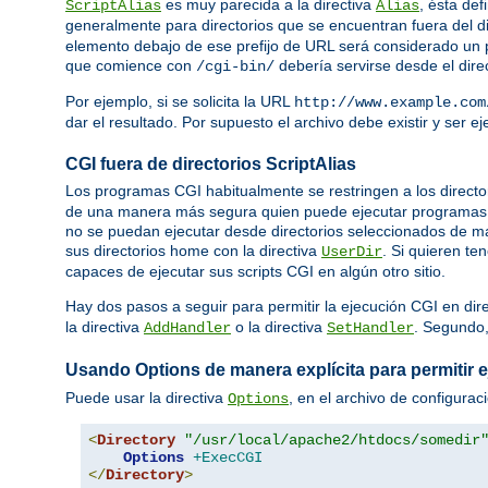
es muy parecida a la directiva
, ésta def
ScriptAlias
Alias
generalmente para directorios que se encuentran fuera del d
elemento debajo de ese prefijo de URL será considerado un p
que comience con
debería servirse desde el dire
/cgi-bin/
Por ejemplo, si se solicita la URL
http://www.example.com
dar el resultado. Por supuesto el archivo debe existir y ser 
CGI fuera de directorios ScriptAlias
Los programas CGI habitualmente se restringen a los directo
de una manera más segura quien puede ejecutar programas C
no se puedan ejecutar desde directorios seleccionados de ma
sus directorios home con la directiva
. Si quieren te
UserDir
capaces de ejecutar sus scripts CGI en algún otro sitio.
Hay dos pasos a seguir para permitir la ejecución CGI en dir
la directiva
o la directiva
. Segundo
AddHandler
SetHandler
Usando Options de manera explícita para permitir 
Puede usar la directiva
, en el archivo de configurac
Options
<
Directory
"/usr/local/apache2/htdocs/somedir
Options
+ExecCGI
</
Directory
>