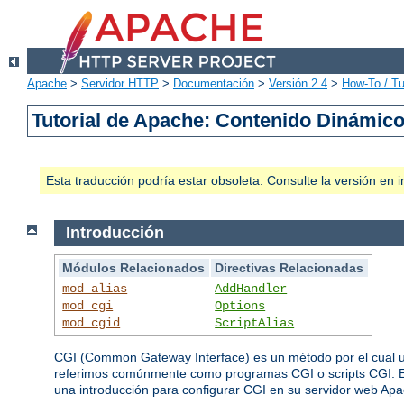
Apache
>
Servidor HTTP
>
Documentación
>
Versión 2.4
>
How-To / Tu
Tutorial de Apache: Contenido Dinámic
Esta traducción podría estar obsoleta. Consulte la versión e
Introducción
Módulos Relacionados
Directivas Relacionadas
mod_alias
AddHandler
mod_cgi
Options
mod_cgid
ScriptAlias
CGI (Common Gateway Interface) es un método por el cual un
referimos comúnmente como programas CGI o scripts CGI. Es
una introducción para configurar CGI en su servidor web Apac