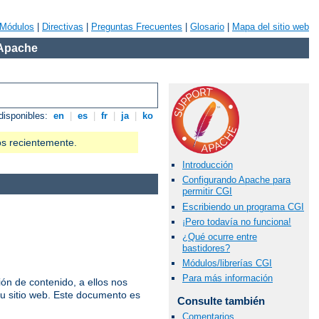
Módulos
|
Directivas
|
Preguntas Frecuentes
|
Glosario
|
Mapa del sitio web
 Apache
disponibles:
en
|
es
|
fr
|
ja
|
ko
os recientemente.
Introducción
Configurando Apache para
permitir CGI
Escribiendo un programa CGI
¡Pero todavía no funciona!
¿Qué ocurre entre
bastidores?
Módulos/librerías CGI
Para más información
n de contenido, a ellos nos
u sitio web. Este documento es
Consulte también
Comentarios