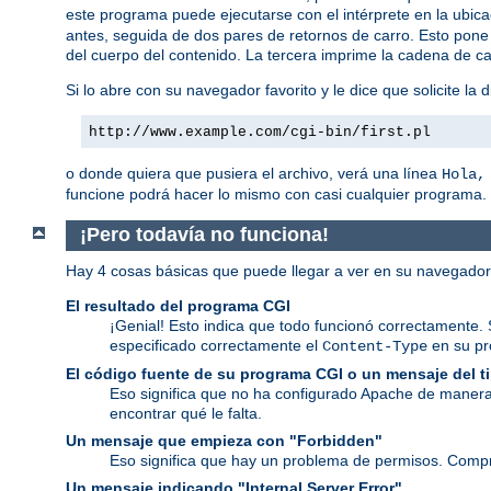
este programa puede ejecutarse con el intérprete en la ubic
antes, seguida de dos pares de retornos de carro. Esto pone 
del cuerpo del contenido. La tercera imprime la cadena de ca
Si lo abre con su navegador favorito y le dice que solicite la d
http://www.example.com/cgi-bin/first.pl
o donde quiera que pusiera el archivo, verá una línea
Hola,
funcione podrá hacer lo mismo con casi cualquier programa.
¡Pero todavía no funciona!
Hay 4 cosas básicas que puede llegar a ver en su navegado
El resultado del programa CGI
¡Genial! Esto indica que todo funcionó correctamente. 
especificado correctamente el
en su p
Content-Type
El código fuente de su programa CGI o un mensaje del 
Eso significa que no ha configurado Apache de manera
encontrar qué le falta.
Un mensaje que empieza con "Forbidden"
Eso significa que hay un problema de permisos. Comp
Un mensaje indicando "Internal Server Error"