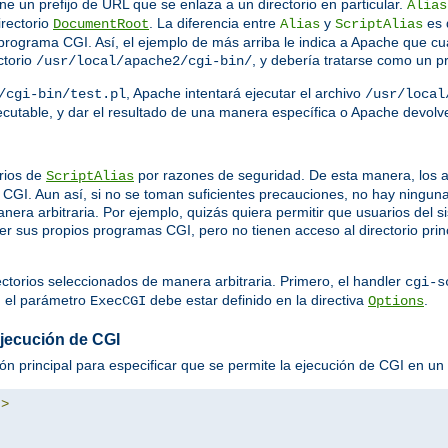
ine un prefijo de URL que se enlaza a un directorio en particular.
Alias
irectorio
. La diferencia entre
y
es 
DocumentRoot
Alias
ScriptAlias
rograma CGI. Así, el ejemplo de más arriba le indica a Apache que cua
ctorio
, y debería tratarse como un 
/usr/local/apache2/cgi-bin/
, Apache intentará ejecutar el archivo
/cgi-bin/test.pl
/usr/local
ejecutable, y dar el resultado de una manera específica o Apache devol
rios de
por razones de seguridad. De esta manera, los a
ScriptAlias
GI. Aun así, si no se toman suficientes precauciones, no hay ningun
nera arbitraria. Por ejemplo, quizás quiera permitir que usuarios del
ner sus propios programas CGI, pero no tienen acceso al directorio prin
ectorios seleccionados de manera arbitraria. Primero, el handler
cgi-s
, el parámetro
debe estar definido en la directiva
.
ExecCGI
Options
ejecución de CGI
ión principal para especificar que se permite la ejecución de CGI en un d
"
>