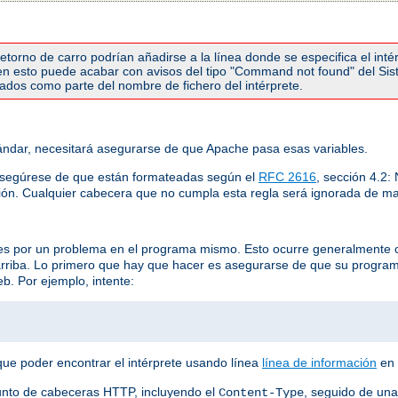
torno de carro podrían añadirse a la línea donde se especifica el inté
r en esto puede acabar con avisos del tipo "Command not found" del Si
etados como parte del nombre de fichero del intérprete.
ndar, necesitará asegurarse de que Apache pasa esas variables.
asegúrese de que están formateadas según el
RFC 2616
, sección 4.2
ión. Cualquier cabecera que no cumpla esta regla será ignorada de ma
 es por un problema en el programa mismo. Esto ocurre generalmente 
arriba. Lo primero que hay que hacer es asegurarse de que su progra
b. Por ejemplo, intente:
que poder encontrar el intérprete usando línea
línea de información
en 
unto de cabeceras HTTP, incluyendo el
, seguido de una
Content-Type