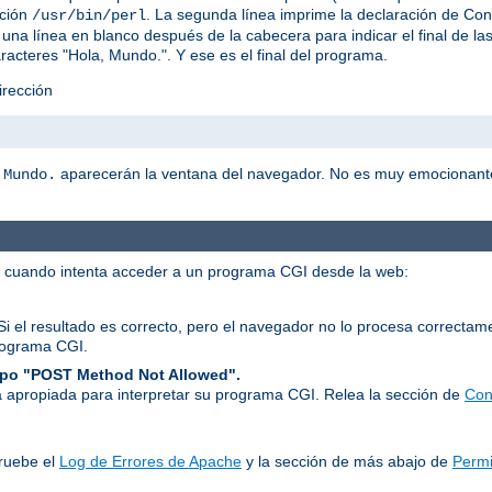
ación
. La segunda línea imprime la declaración de C
/usr/bin/perl
una línea en blanco después de la cabecera para indicar el final de l
racteres "Hola, Mundo.". Y ese es el final del programa.
irección
aparecerán la ventana del navegador. No es muy emocionant
 Mundo.
r cuando intenta acceder a un programa CGI desde la web:
Si el resultado es correcto, pero el navegador no lo procesa correcta
rograma CGI.
tipo "POST Method Not Allowed".
 apropiada para interpretar su programa CGI. Relea la sección de
Con
ruebe el
Log de Errores de Apache
y la sección de más abajo de
Permi