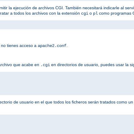
mitir la ejecución de archivos CGI. También necesitará indicarle al serv
tratar a todos los archivos con la extensión
o
como programas 
cgi
pl
 no tienes acceso a
.
apache2.conf
 archivo que acabe en
en directorios de usuario, puedes usar la si
.cgi
ectorio de usuario en el que todos los ficheros serán tratados como u