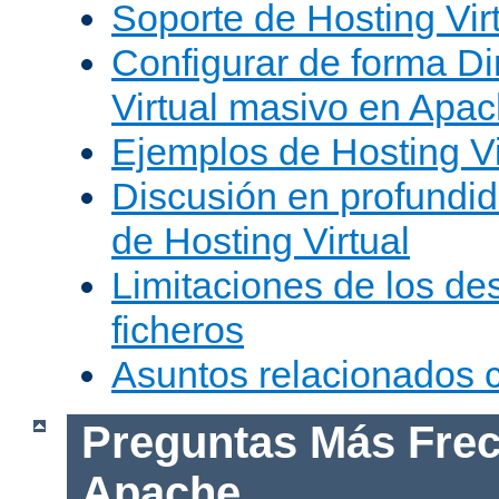
Soporte de Hosting Vir
Configurar de forma Di
Virtual masivo en Apa
Ejemplos de Hosting Vi
Discusión en profundid
de Hosting Virtual
Limitaciones de los de
ficheros
Asuntos relacionados
Preguntas Más Frec
Apache