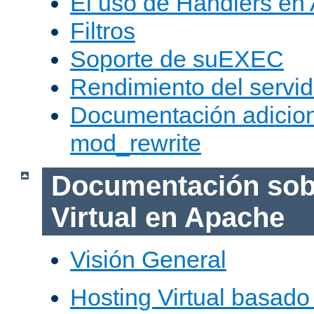
El uso de Handlers en
Filtros
Soporte de suEXEC
Rendimiento del servid
Documentación adicion
mod_rewrite
Documentación sob
Virtual en Apache
Visión General
Hosting Virtual basad