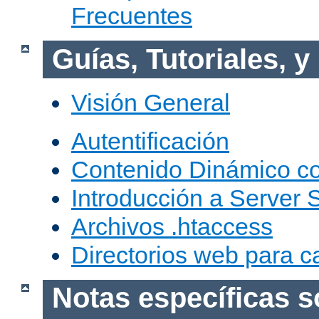
Frecuentes
Guías, Tutoriales, 
Visión General
Autentificación
Contenido Dinámico c
Introducción a Server 
Archivos .htaccess
Directorios web para c
Notas específicas s