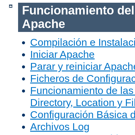
Funcionamiento del
Apache
Compilación e Instala
Iniciar Apache
Parar y reiniciar Apach
Ficheros de Configura
Funcionamiento de las
Directory, Location y Fi
Configuración Básica 
Archivos Log