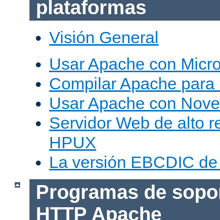
plataformas
Visión General
Usar Apache con Micr
Compilar Apache para
Usar Apache con Nove
Servidor Web de alto r
HPUX
La versión EBCDIC de
Programas de sopor
HTTP Apache