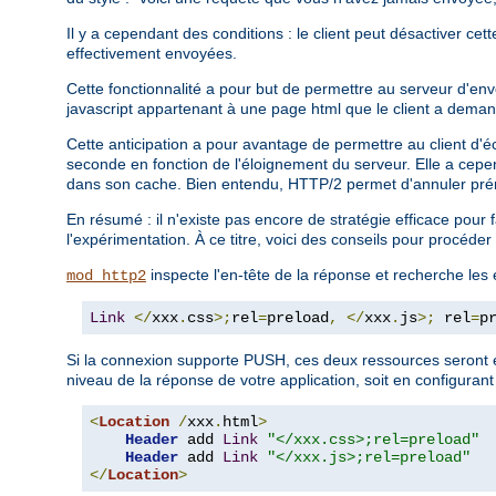
Il y a cependant des conditions : le client peut désactiver cet
effectivement envoyées.
Cette fonctionnalité a pour but de permettre au serveur d'en
javascript appartenant à une page html que le client a deman
Cette anticipation a pour avantage de permettre au client d'é
seconde en fonction de l'éloignement du serveur. Elle a cepe
dans son cache. Bien entendu, HTTP/2 permet d'annuler prém
En résumé : il n'existe pas encore de stratégie efficace pour
l'expérimentation. À ce titre, voici des conseils pour procéd
inspecte l'en-tête de la réponse et recherche les
mod_http2
Link
</
xxx
.
css
>;
rel
=
preload
,
</
xxx
.
js
>;
 rel
=
p
Si la connexion supporte PUSH, ces deux ressources seront e
niveau de la réponse de votre application, soit en configurant
<
Location
/
xxx
.
html
>
Header
 add 
Link
"</xxx.css>;rel=preload"
Header
 add 
Link
"</xxx.js>;rel=preload"
</
Location
>