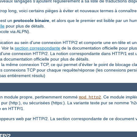
eaux langages s'ajoutent régulièrement à sa liste de traductions dispo
trop long, voici certains pièges à éviter et nouveaux termes à connaîtr
 est un
protocole binaire
, et alors que le premier est lisible par un hu
lle
pour plus de détails.
cole via ALPN).
nication au sein d'une connexion HTTP/2 et comporte une en-tête et u
 Voir la
section correspondante
de la documentation officielle pour plus
ein d'une connexion HTTP/2. La notion correspondante dans HTTP/1 es
a documentation officielle pour plus de détails.
la même connexion TCP, ce qui permet d'éviter le point de blocage cl
lles connexions TCP pour chaque requête/réponse (les connexions persi
pas entièrement résolu)
a un module propre, pertinemment nommé
. Ce module implém
mod_http2
pur (http:), ou sécurisées (https:). La variante texte pur se nomme '
h2
le en HTTP/1.
veloppeurs web par HTTP/2. La section correspondante de ce document
TP/2