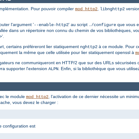
mplémentation. Pour pouvoir compiler
,
version
mod_http2
libnghttp2
outer l'argument '
' au script
que vous ex
--enable-http2
./configure
allée dans un répertoire non connu du chemin de vos bibliothèques, vo
'.
>
t, certains préféreront lier statiquement
à ce module. Pour ce 
nghttp2
iquement la même que celle utilisée pour lier statiquement openssl à
m
avigateurs ne communiqueront en HTTP/2 que sur des URLs sécurisées 
vra supporter l'extension
. Enfin, si la bibliothèque que vous utili
ALPN
ec le module
, l'activation de ce dernier nécessite un mini
mod_http2
ache, vous devez le charger :
e configuration est