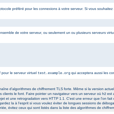
otocole préféré pour les connexions à votre serveur. Si vous souhaitez 
 l'ensemble de votre serveur, ou seulement un ou plusieurs serveurs virt
pour le serveur virtuel
qui acceptera aussi les c
test.example.org
chaîne d'algorithmes de chiffrement TLS forte. Même si la version actue
es clients le font. Faire pointer un navigateur vers un serveur où
est 
h2
ejet et une retrogradation vers HTTP 1.1. C'est une erreur que l'on fai
ardez la à l'esprit si vous voulez éviter de longues sessions de déboga
iée, évitez ceux qui sont listés dans la
liste des algorithmes de chiffr