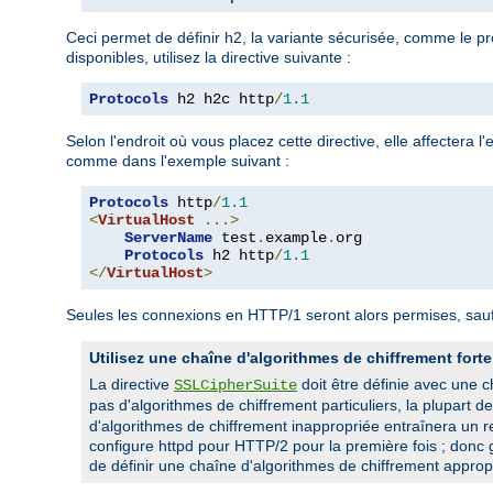
Ceci permet de définir h2, la variante sécurisée, comme le pr
disponibles, utilisez la directive suivante :
Protocols
 h2 h2c http
/
1.1
Selon l'endroit où vous placez cette directive, elle affectera
comme dans l'exemple suivant :
Protocols
 http
/
1.1
<
VirtualHost
...>
ServerName
 test
.
example
.
org

Protocols
 h2 http
/
1.1
</
VirtualHost
>
Seules les connexions en HTTP/1 seront alors permises, sauf 
Utilisez une chaîne d'algorithmes de chiffrement forte
La directive
doit être définie avec une 
SSLCipherSuite
pas d'algorithmes de chiffrement particuliers, la plupart d
d'algorithmes de chiffrement inappropriée entraînera un r
configure httpd pour HTTP/2 pour la première fois ; donc g
de définir une chaîne d'algorithmes de chiffrement appropr