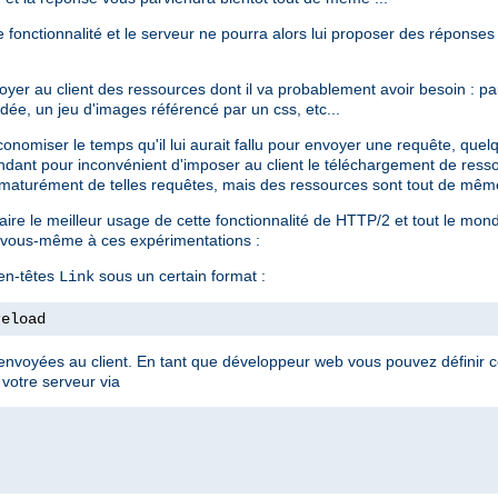
te fonctionnalité et le serveur ne pourra alors lui proposer des réponses
voyer au client des ressources dont il va probablement avoir besoin : 
dée, un jeu d'images référencé par un css, etc...
conomiser le temps qu'il lui aurait fallu pour envoyer une requête, que
ndant pour inconvénient d'imposer au client le téléchargement de resso
aturément de telles requêtes, mais des ressources sont tout de même
 faire le meilleur usage de cette fonctionnalité de HTTP/2 et tout le mo
er vous-même à ces expérimentations :
 en-têtes
sous un certain format :
Link
reload
nvoyées au client. En tant que développeur web vous pouvez définir ce
 votre serveur via