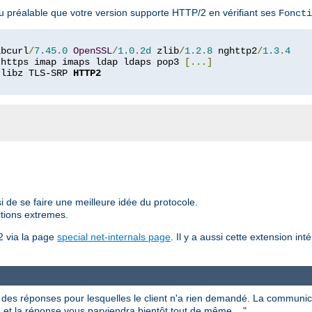
u préalable que votre version supporte HTTP/2 en vérifiant ses
Foncti
ibcurl
/
7.45
.
0
OpenSSL
/
1.0
.
2d
 zlib
/
1.2
.
8
 nghttp2
/
1.3
.
4
 https imap imaps ldap ldaps pop3 
[...]
 libz TLS-SRP 
HTTP2
i de se faire une meilleure idée du protocole.
itions extremes.
2 via la page
special net-internals page
. Il y a aussi cette extension in
es réponses pour lesquelles le client n'a rien demandé. La communic
 et la réponse vous parviendra bientôt tout de même ..."