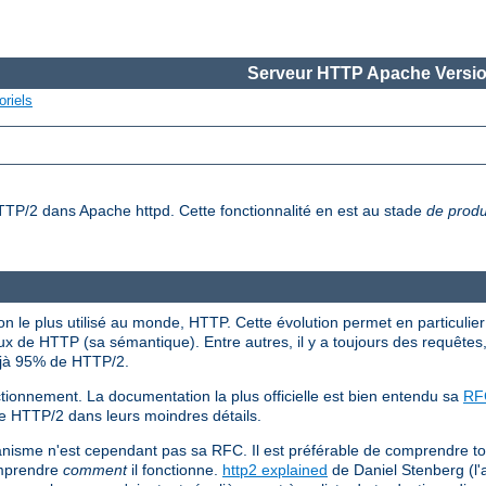
Serveur HTTP Apache Versio
oriels
HTTP/2 dans Apache httpd. Cette fonctionnalité en est au stade
de produ
 le plus utilisé au monde, HTTP. Cette évolution permet en particulier 
x de HTTP (sa sémantique). Entre autres, il y a toujours des requêtes
éjà 95% de HTTP/2.
tionnement. La documentation la plus officielle est bien entendu sa
RF
de HTTP/2 dans leurs moindres détails.
anisme n'est cependant pas sa RFC. Il est préférable de comprendre t
omprendre
comment
il fonctionne.
http2 explained
de Daniel Stenberg (l