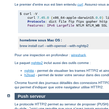
Le premier d'entre eux est bien entendu
curl
. Assurez-vous a
$ curl 
-
V

    curl 
7.45
.
0
(
x86_64-apple-darwin15
.
0.0
)
 l
Protocols
:
 dict file ftp ftps gopher http
Features
:
IPv6
Largefile
 NTLM NTLM_WB SSL
homebrew sous Mac OS :
brew install curl --with-openssl --with-nghttp2
Pour une inspection en profondeur :
wireshark
.
Le paquet
nghttp2
inclut aussi des outils comme :
nghttp
- permet de visualiser les trames HTTP/2 et ains
h2load
- permet de tester votre serveur dans des cond
Chrome fournit des journaux détaillés des connexions HTTP/
qui permet d'indiquer que votre navigateur utilise HTTP/2.
Push serveur
Le protocole HTTP/2 permet au serveur de proposer (PUSH) d
du style : "voici une requête que vous n'avez jamais envoyée,