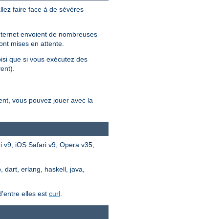
llez faire face à de sévères
 internet envoient de nombreuses
ont mises en attente.
oisi que si vous exécutez des
ent).
ent, vous pouvez jouer avec la
 v9, iOS Safari v9, Opera v35,
dart, erlang, haskell, java,
'entre elles est
curl
.