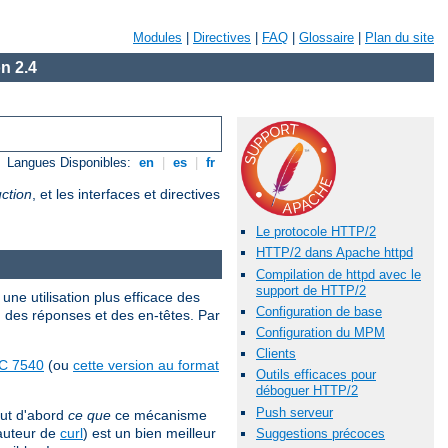
Modules
|
Directives
|
FAQ
|
Glossaire
|
Plan du site
n 2.4
Langues Disponibles:
en
|
es
|
fr
ction
, et les interfaces et directives
Le protocole HTTP/2
HTTP/2 dans Apache httpd
Compilation de httpd avec le
support de HTTP/2
une utilisation plus efficace des
Configuration de base
, des réponses et des en-têtes. Par
Configuration du MPM
Clients
C 7540
(ou
cette version au format
Outils efficaces pour
déboguer HTTP/2
Push serveur
out d'abord
ce que
ce mécanisme
'auteur de
curl
) est un bien meilleur
Suggestions précoces