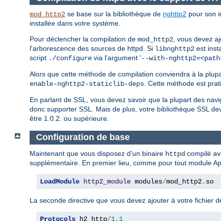
se base sur la bibliothèque de
nghttp2
pour son i
mod_http2
installée dans votre système.
Pour déclencher la compilation de
, vous devez aj
mod_http2
l'arborescence des sources de httpd. Si
est inst
libnghttp2
script
via l'argument '
./configure
--with-nghttp2=<path
Alors que cette méthode de compilation conviendra à la plupar
. Cette méthode est prat
enable-nghttp2-staticlib-deps
En parlant de SSL, vous devez savoir que la plupart des n
donc supporter SSL. Mais de plus, votre bibliothèque SSL de
être 1.0.2. ou supérieure.
Configuration de base
Maintenant que vous disposez d'un binaire
compilé av
httpd
supplémentaire. En premier lieu, comme pour tout module Ap
LoadModule
http2_module
 modules
/
mod_http2
.
so
La seconde directive que vous devez ajouter à votre fichier d
Protocols
 h2 http
/
1.1