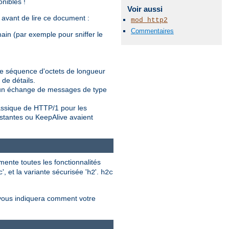
nibles !
Voir aussi
e avant de lire ce document :
mod_http2
Commentaires
main (par exemple pour sniffer le
ne séquence d'octets de longueur
 de détails.
t un échange de messages de type
assique de HTTP/1 pour les
stantes ou KeepAlive avaient
ente toutes les fonctionnalités
', et la variante sécurisée '
'.
c
h2
h2c
 vous indiquera comment votre