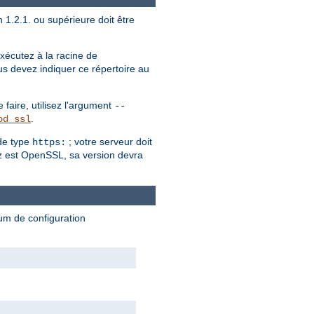
 1.2.1. ou supérieure doit être
écutez à la racine de
us devez indiquer ce répertoire au
faire, utilisez l'argument
--
.
od_ssl
de type
; votre serveur doit
https:
sez est OpenSSL, sa version devra
mum de configuration