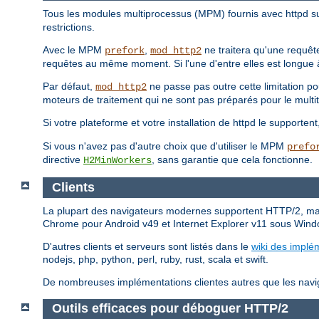
Tous les modules multiprocessus (MPM) fournis avec httpd s
restrictions.
Avec le MPM
,
ne traitera qu'une requête
prefork
mod_http2
requêtes au même moment. Si l'une d'entre elles est longue à 
Par défaut,
ne passe pas outre cette limitation p
mod_http2
moteurs de traitement qui ne sont pas préparés pour le multi
Si votre plateforme et votre installation de httpd le supporten
Si vous n'avez pas d'autre choix que d'utiliser le MPM
prefo
directive
, sans garantie que cela fonctionne.
H2MinWorkers
Clients
La plupart des navigateurs modernes supportent HTTP/2, mai
Chrome pour Android v49 et Internet Explorer v11 sous Wind
D'autres clients et serveurs sont listés dans le
wiki des implé
nodejs, php, python, perl, ruby, rust, scala et swift.
De nombreuses implémentations clientes autres que les naviga
Outils efficaces pour déboguer HTTP/2