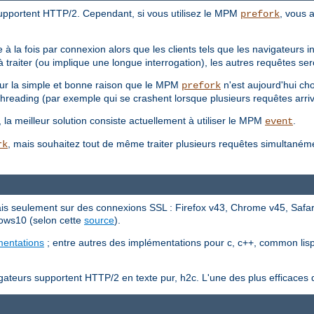
upportent HTTP/2. Cependant, si vous utilisez le MPM
, vous a
prefork
 à la fois par connexion alors que les clients tels que les navigateurs
traiter (ou implique une longue interrogation), les autres requêtes ser
our la simple et bonne raison que le MPM
n'est aujourd'hui ch
prefork
threading (par exemple qui se crashent lorsque plusieurs requêtes arriv
t, la meilleur solution consiste actuellement à utiliser le MPM
.
event
, mais souhaitez tout de même traiter plusieurs requêtes simultaném
rk
s seulement sur des connexions SSL : Firefox v43, Chrome v45, Safari
ows10 (selon cette
source
).
mentations
; entre autres des implémentations pour c, c++, common lisp, 
teurs supportent HTTP/2 en texte pur, h2c. L'une des plus efficaces d