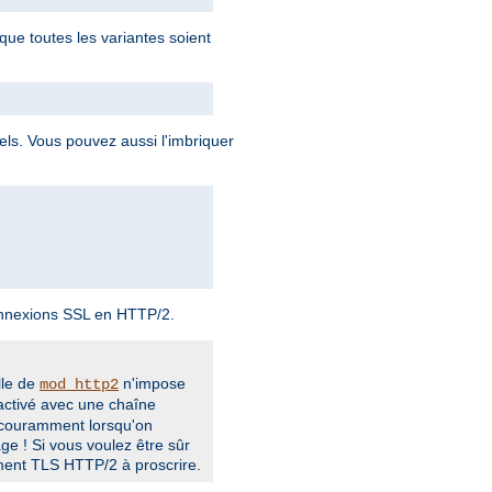
que toutes les variantes soient
uels. Vous pouvez aussi l'imbriquer
onnexions SSL en HTTP/2.
lle de
n'impose
mod_http2
activé avec une chaîne
t couramment lorsqu'on
ge ! Si vous voulez être sûr
ement TLS HTTP/2 à proscrire.