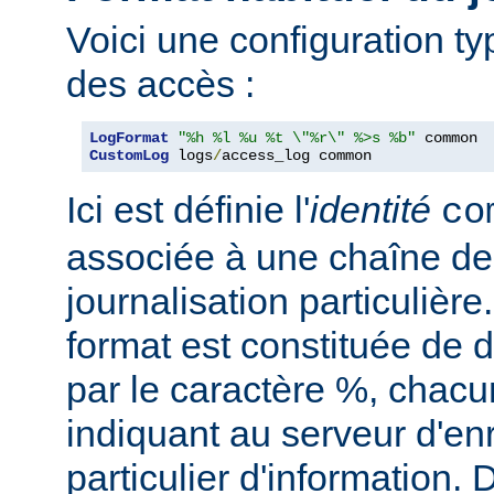
Voici une configuration ty
des accès :
LogFormat
"%h %l %u %t \"%r\" %>s %b"
CustomLog
 logs
/
access_log common
Ici est définie l'
identité
co
associée à une chaîne de
journalisation particulièr
format est constituée de d
par le caractère %, chacu
indiquant au serveur d'en
particulier d'information.