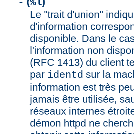
(
)
-
%l
Le "trait d'union" indiq
d'information correspo
disponible. Dans le cas
l'information non dispon
(RFC 1413) du client t
par
sur la mach
identd
information est très peu
jamais être utilisée, sa
réseaux internes étroit
démon httpd ne cherche