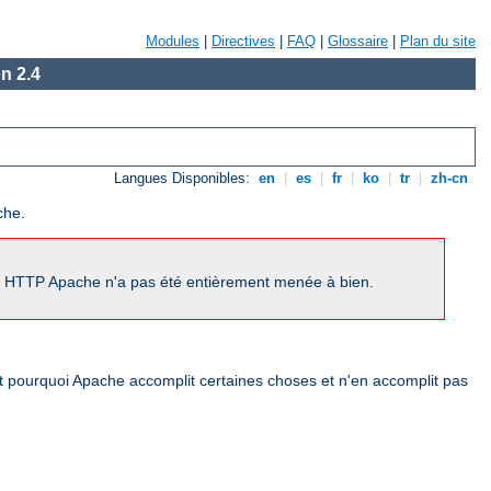
Modules
|
Directives
|
FAQ
|
Glossaire
|
Plan du site
n 2.4
Langues Disponibles:
en
|
es
|
fr
|
ko
|
tr
|
zh-cn
che.
ur HTTP Apache n'a pas été entièrement menée à bien.
nt pourquoi Apache accomplit certaines choses et n'en accomplit pas