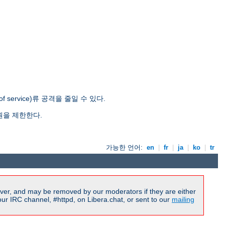
ervice)류 공격을 줄일 수 있다.
원을 제한한다.
가능한 언어:
en
|
fr
|
ja
|
ko
|
tr
ver, and may be removed by our moderators if they are either
r IRC channel, #httpd, on Libera.chat, or sent to our
mailing