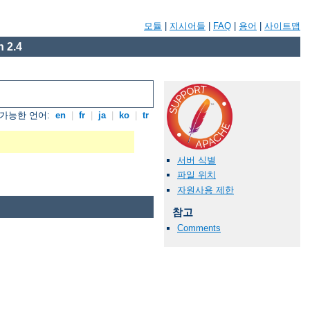
모듈
|
지시어들
|
FAQ
|
용어
|
사이트맵
 2.4
가능한 언어:
en
|
fr
|
ja
|
ko
|
tr
서버 식별
파일 위치
자원사용 제한
참고
Comments