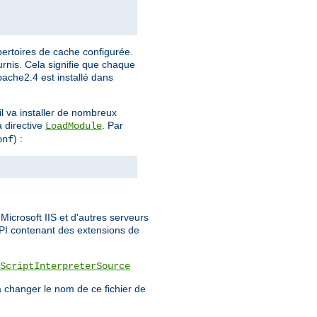
pertoires de cache configurée.
urnis. Cela signifie que chaque
Apache2.4 est installé dans
l va installer de nombreux
a directive
. Par
LoadModule
) :
onf
icrosoft IIS et d'autres serveurs
API contenant des extensions de
ScriptInterpreterSource
 changer le nom de ce fichier de