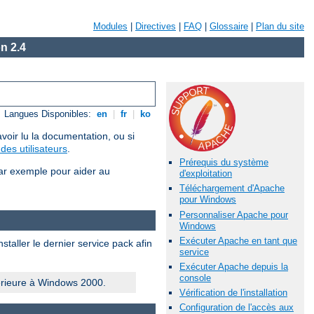
Modules
|
Directives
|
FAQ
|
Glossaire
|
Plan du site
n 2.4
Langues Disponibles:
en
|
fr
|
ko
voir lu la documentation, ou si
des utilisateurs
.
Prérequis du système
ar exemple pour aider au
d'exploitation
Téléchargement d'Apache
pour Windows
Personnaliser Apache pour
Windows
Exécuter Apache en tant que
taller le dernier service pack afin
service
Exécuter Apache depuis la
console
érieure à Windows 2000.
Vérification de l'installation
Configuration de l'accès aux