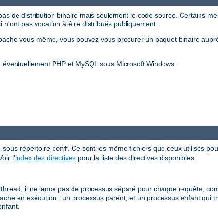
pas de distribution binaire mais seulement le code source. Certains m
ci n'ont pas vocation à être distribués publiquement.
Apache vous-même, vous pouvez vous procurer un paquet binaire auprè
et éventuellement PHP et MySQL sous Microsoft Windows :
u sous-répertoire
. Ce sont les même fichiers que ceux utilisés pour
conf
ir l'
index des directives
pour la liste des directives disponibles.
read, il ne lance pas de processus séparé pour chaque requête, com
Apache en exécution : un processus parent, et un processus enfant qui t
enfant.