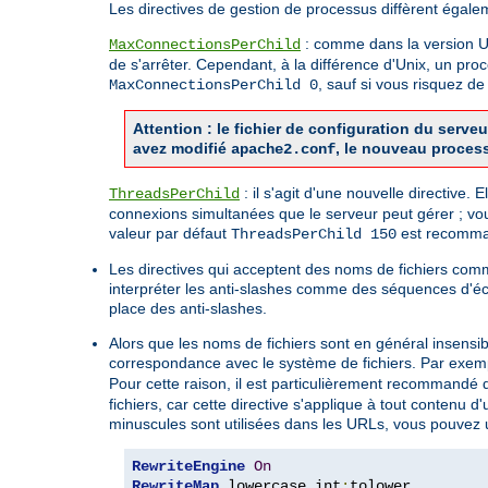
Les directives de gestion de processus diffèrent égale
: comme dans la version Uni
MaxConnectionsPerChild
de s'arrêter. Cependant, à la différence d'Unix, un pro
, sauf si vous risquez 
MaxConnectionsPerChild 0
Attention : le fichier de configuration du ser
avez modifié
, le nouveau proces
apache2.conf
: il s'agit d'une nouvelle directive.
ThreadsPerChild
connexions simultanées que le serveur peut gérer ; vo
valeur par défaut
est recomman
ThreadsPerChild 150
Les directives qui acceptent des noms de fichiers co
interpréter les anti-slashes comme des séquences d'é
place des anti-slashes.
Alors que les noms de fichiers sont en général insensi
correspondance avec le système de fichiers. Par exemp
Pour cette raison, il est particulièrement recommandé d'
fichiers, car cette directive s'applique à tout contenu
minuscules sont utilisées dans les URLs, vous pouvez ut
RewriteEngine
On
RewriteMap
 lowercase int
: