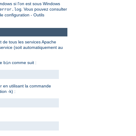
ndows si l'on est sous Windows
. Vous pouvez consulter
error.log
 configuration - Outils
at de tous les services Apache
 service (soit automatiquement au
he
comme suit :
bin
er en utilisant la commande
ion -k) :