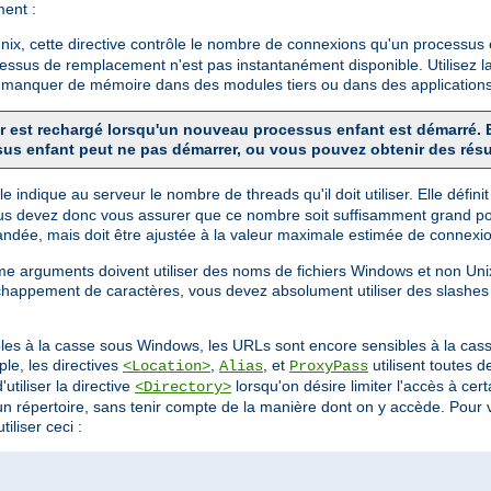
ment :
x, cette directive contrôle le nombre de connexions qu'un processus en
cessus de remplacement n'est pas instantanément disponible. Utilisez la
de manquer de mémoire dans des modules tiers ou dans des applications
veur est rechargé lorsqu'un nouveau processus enfant est démarré
sus enfant peut ne pas démarrer, ou vous pouvez obtenir des résu
 Elle indique au serveur le nombre de threads qu'il doit utiliser. Elle dé
us devez donc vous assurer que ce nombre soit suffisamment grand pou
dée, mais doit être ajustée à la valeur maximale estimée de connexio
mme arguments doivent utiliser des noms de fichiers Windows et non 
chappement de caractères, vous devez absolument utiliser des slashes
bles à la casse sous Windows, les URLs sont encore sensibles à la cass
le, les directives
,
, et
utilisent toutes 
<Location>
Alias
ProxyPass
utiliser la directive
lorsqu'on désire limiter l'accès à ce
<Directory>
 d'un répertoire, sans tenir compte de la manière dont on y accède. Pou
iliser ceci :