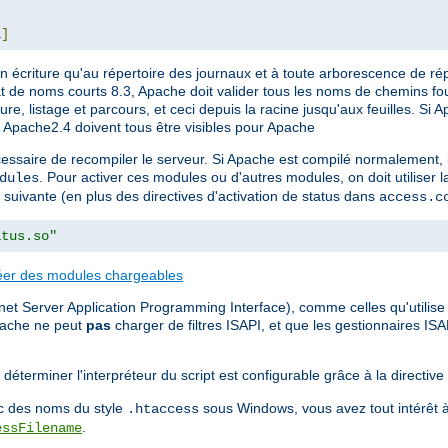
L
]
 écriture qu'au répertoire des journaux et à toute arborescence de ré
at de noms courts 8.3, Apache doit valider tous les noms de chemins fo
ure, listage et parcours, et ceci depuis la racine jusqu'aux feuilles. Si 
t Apache2.4 doivent tous être visibles pour Apache
essaire de recompiler le serveur. Si Apache est compilé normalement, i
. Pour activer ces modules ou d'autres modules, on doit utiliser l
dules
 suivante (en plus des directives d'activation de status dans
access.c
atus.so"
éer des modules chargeables
et Server Application Programming Interface), comme celles qu'utilise M
pache ne peut
pas
charger de filtres ISAPI, et que les gestionnaires IS
déterminer l'interpréteur du script est configurable grâce à la directive
vec des noms du style
sous Windows, vous avez tout intérêt à
.htaccess
.
essFilename