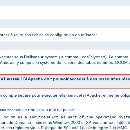
er à relire son fichier de configuration en utilisant :
xécuter sous l'utilisateur system (le compte
). Le compte
LocalSystem
 Windows, y compris le système de fichiers, des tubes nommés, DCOM o
! Si Apache doit pouvoir accéder à des ressources rés
calSystem
r un compte séparé pour exécuter le(s) service(s) Apache, et même obli
ssurez-vous de retenir son mot de passe.
s
et
Log on as a service
Act as part of the operating syst
sateurs du Domaine, mais sous Windows 2000 et XP, vous aurez plutôt int
er ces réglages via la Politique de Sécurité Locale intégrée à la MMC.