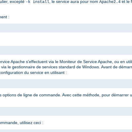
ulier, excepté
, le service aura pour nom
et le 
-k install
Apache2.4
ment :
rvice Apache s'effectuent via le Moniteur de Service Apache, ou en ut
 via le gestionnaire de services standard de Windows. Avant de démar
onfiguration du service en utilisant :
es options de ligne de commande. Avec cette méthode, pour démarrer un
ommande, utilisez ceci :