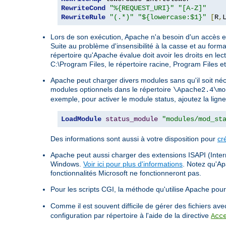
RewriteCond
"%{REQUEST_URI}"
"[A-Z]"
RewriteRule
"(.*)"
"${lowercase:$1}"
[
R
,
Lors de son exécution, Apache n'a besoin d'un accès en
Suite au problème d'insensibilité à la casse et au form
répertoire qu'Apache évalue doit avoir les droits en lect
C:\Program Files, le répertoire racine, Program Files e
Apache peut charger divers modules sans qu'il soit néc
modules optionnels dans le répertoire
\Apache2.4\mo
exemple, pour activer le module status, ajoutez la ligne
LoadModule
status_module
"modules/mod_st
Des informations sont aussi à votre disposition pour
cr
Apache peut aussi charger des extensions ISAPI (Intern
Windows.
Voir ici pour plus d'informations
. Notez qu'A
fonctionnalités Microsoft ne fonctionneront pas.
Pour les scripts CGI, la méthode qu'utilise Apache pour 
Comme il est souvent difficile de gérer des fichiers a
configuration par répertoire à l'aide de la directive
Acc