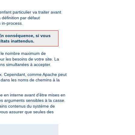
fant particulier va traiter avant
 définition par défaut
 in-process.
. En conséquence, si vous
ltats inattendus.
finit le nombre maximum de
r les besoins de votre site. La
ns simultanées à accepter.
Unix. Cependant, comme Apache peut
 dans les noms de chemins à la
e en interne avant d'être mises en
des arguments sensibles à la casse.
rtains contenus du système de
r vous assurer que seules des