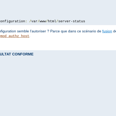
configuration
:
/
var
/
www
/
html
/
server-status
configuration semble l'autoriser ? Parce que dans ce scénario de
fusion
de
e
.
mod_authz_host
 RESULTAT CONFORME