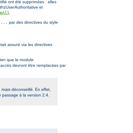
tifié ont été supprimées : elles
thzUserAuthoritative et
.
eAll
par des directives du style
 ...
ait assuré via les directives
Bien que le module
 d'accès devront être remplacées par
mais déconseillé. En effet,
e passage à la version 2.4.