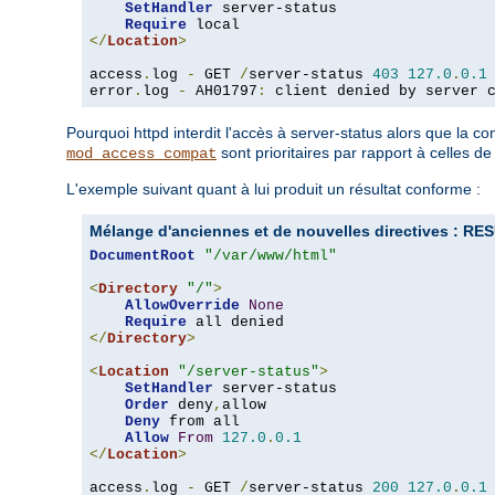
SetHandler
 server-status

Require
</
Location
>
access
.
log 
-
 GET 
/
server-status 
403
127.0
.
0.1
error
.
log 
-
 AH01797
:
 client denied by server 
Pourquoi httpd interdit l'accès à server-status alors que la 
sont prioritaires par rapport à celles d
mod_access_compat
L'exemple suivant quant à lui produit un résultat conforme :
Mélange d'anciennes et de nouvelles directives :
DocumentRoot
"/var/www/html"
<
Directory
"/"
>
AllowOverride
None
Require
</
Directory
>
<
Location
"/server-status"
>
SetHandler
 server-status

Order
 deny
,
allow

Deny
 from all

Allow
From
127.0
.
0.1
</
Location
>
access
.
log 
-
 GET 
/
server-status 
200
127.0
.
0.1