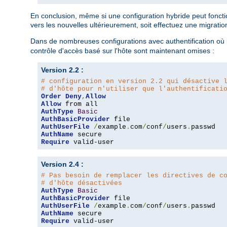
En conclusion, même si une configuration hybride peut fonction
vers les nouvelles ultérieurement, soit effectuez une migratio
Dans de nombreuses configurations avec authentification où l
contrôle d'accès basé sur l'hôte sont maintenant omises :
Version 2.2 :
# configuration en version 2.2 qui désactive 
# d'hôte pour n'utiliser que l'authentificati
Order
Deny
,
Allow
Allow
AuthType
Basic
AuthBasicProvider
AuthUserFile
/
example
.
com
/
conf
/
users
.
AuthName
Require
 valid-user
Version 2.4 :
# Pas besoin de remplacer les directives de c
# d'hôte désactivées
AuthType
Basic
AuthBasicProvider
AuthUserFile
/
example
.
com
/
conf
/
users
.
AuthName
Require
 valid-user