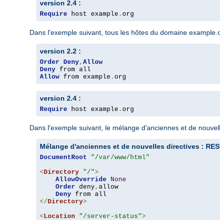
version 2.4 :
Require
 host example
.
org
Dans l'exemple suivant, tous les hôtes du domaine example.org
version 2.2 :
Order
Deny
,
Allow
Deny
Allow
 from example
.
org
version 2.4 :
Require
 host example
.
org
Dans l'exemple suivant, le mélange d'anciennes et de nouvelle
Mélange d'anciennes et de nouvelles directives : 
DocumentRoot
"/var/www/html"
<
Directory
"/"
>
AllowOverride
None
Order
 deny
,
allow

Deny
</
Directory
>
<
Location
"/server-status"
>