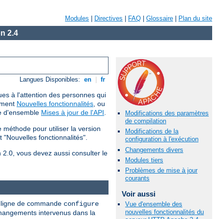
Modules
|
Directives
|
FAQ
|
Glossaire
|
Plan du site
n 2.4
Langues Disponibles:
en
|
fr
ues à l'attention des personnes qui
cument
Nouvelles fonctionnalités
, ou
ue d'ensemble
Mises à jour de l'API
.
Modifications des paramètres
de compilation
méthode pour utiliser la version
Modifications de la
 "Nouvelles fonctionnalités".
configuration à l'exécution
Changements divers
n 2.0, vous devez aussi consulter le
Modules tiers
Problèmes de mise à jour
courants
Voir aussi
nne ligne de commande
configure
Vue d'ensemble des
nouvelles fonctionnalités du
 changements intervenus dans la