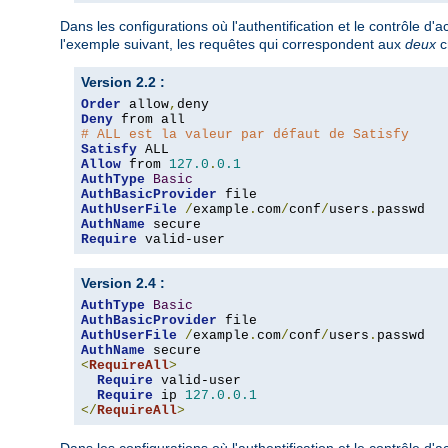
Dans les configurations où l'authentification et le contrôle d
l'exemple suivant, les requêtes qui correspondent aux
deux
c
Version 2.2 :
Order
 allow
,
Deny
# ALL est la valeur par défaut de Satisfy
Satisfy
Allow
 from 
127.0
.
0.1
AuthType
Basic
AuthBasicProvider
AuthUserFile
/
example
.
com
/
conf
/
users
.
AuthName
Require
 valid-user
Version 2.4 :
AuthType
Basic
AuthBasicProvider
AuthUserFile
/
example
.
com
/
conf
/
users
.
AuthName
<
RequireAll
>
Require
 valid-user

Require
 ip 
127.0
.
0.1
</
RequireAll
>