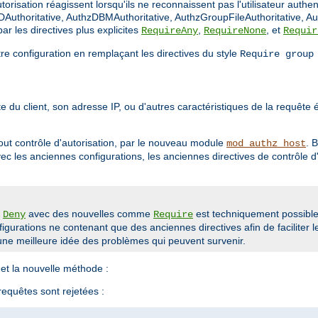
orisation réagissent lorsqu'ils ne reconnaissent pas l'utilisateur authen
Authoritative, AuthzDBMAuthoritative, AuthzGroupFileAuthoritative, Au
r les directives plus explicites
,
, et
RequireAny
RequireNone
Requir
tre configuration en remplaçant les directives du style
Require group
 du client, son adresse IP, ou d'autres caractéristiques de la requête ét
out contrôle d'autorisation, par le nouveau module
. 
mod_authz_host
avec les anciennes configurations, les anciennes directives de contrôle
u
avec des nouvelles comme
est techniquement possible 
Deny
Require
gurations ne contenant que des anciennes directives afin de faciliter l
ne meilleure idée des problèmes qui peuvent survenir.
et la nouvelle méthode :
 requêtes sont rejetées :