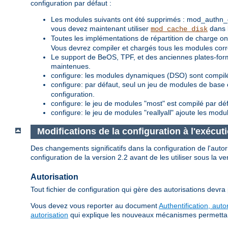
configuration par défaut :
Les modules suivants ont été supprimés : mod_authn_
vous devez maintenant utiliser
dans l
mod_cache_disk
Toutes les implémentations de répartition de charge
Vous devrez compiler et chargés tous les modules corre
Le support de BeOS, TPF, et des anciennes plates-for
maintenues.
configure: les modules dynamiques (DSO) sont compilé
configure: par défaut, seul un jeu de modules de base 
configuration.
configure: le jeu de modules "most" est compilé par dé
configure: le jeu de modules "reallyall" ajoute les modu
Modifications de la configuration à l'exécut
Des changements significatifs dans la configuration de l'aut
configuration de la version 2.2 avant de les utiliser sous la ve
Autorisation
Tout fichier de configuration qui gère des autorisations devra
Vous devez vous reporter au document
Authentification, auto
autorisation
qui explique les nouveaux mécanismes permettant d